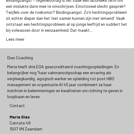
Bindingsangst – tegenwoordig is het vaak een laconieke term om
een mislukte date mee te omschrijven. Emotioneel slecht gesprek?
Twijfels over de toekomst? Bindingsangst. Zo’n hechtingsprobleem
zit echter dieper dan het ‘niet samen kunnen zijn met iemand’. Vaak
ontstaat een hechtingsprobleem al op jonge leeftijd en suddert het
bij volwassen door in eenzaamheid. Dat maakt…
Lees meer
Dias Coaching
Maria heeft drie EQA geaccrediteerd coachingsopleidingen. En
belangrijker nog “haar vakmanschpschap een ervaring als
verpleegkundig, agogisch werker en opleiding tot post HBO
management en organisatie Al 40 jaar combineert ze haar
inzichten in belemmeringen en kwaliteiten om richting te geven in
loopbaan en leven.
Contact
Maria Dias
Cantate 49
1507 VN Zaandam