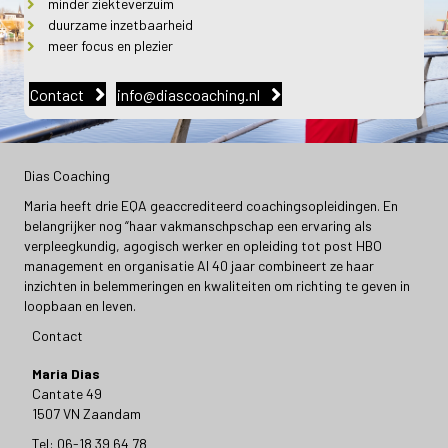
minder ziekteverzuim
duurzame inzetbaarheid
meer focus en plezier
Contact
info@diascoaching.nl
Dias Coaching
Maria heeft drie EQA geaccrediteerd coachingsopleidingen. En
belangrijker nog “haar vakmanschpschap een ervaring als
verpleegkundig, agogisch werker en opleiding tot post HBO
management en organisatie Al 40 jaar combineert ze haar
inzichten in belemmeringen en kwaliteiten om richting te geven in
loopbaan en leven.
Contact
Maria Dias
Cantate 49
1507 VN Zaandam
Tel: 06-18 39 64 78