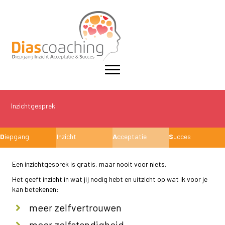
Inzichtgesprek
D
iepgang
I
nzicht
A
cceptatie
S
ucces
Een inzichtgesprek is gratis, maar nooit voor niets.
Het geeft inzicht in wat jij nodig hebt en uitzicht op wat ik voor je
kan betekenen:
meer zelfvertrouwen
meer zelfstandigheid